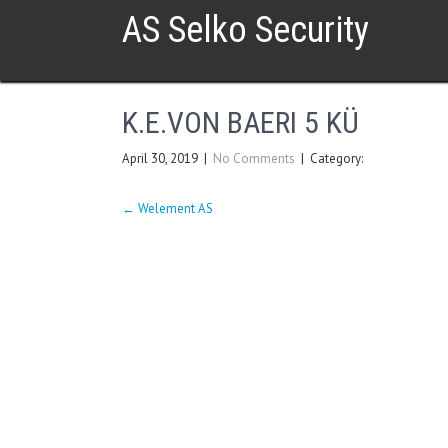
AS Selko Security
K.E.VON BAERI 5 KÜ
April 30, 2019
|
No Comments
| Category:
Post
←
Welement AS
navigation