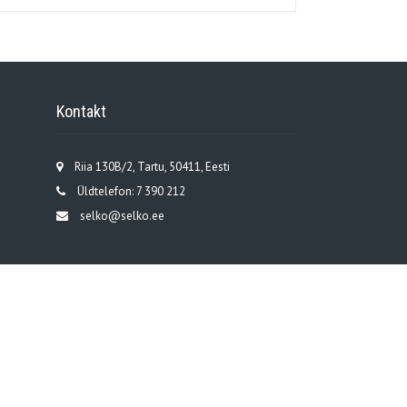
Kontakt
Riia 130B/2, Tartu, 50411, Eesti
Üldtelefon: 7 390 212
selko@selko.ee